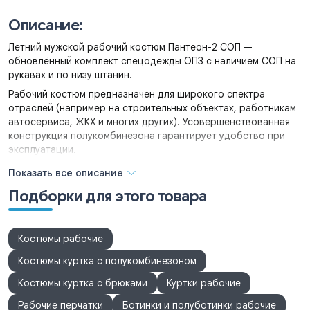
Описание:
Летний мужской рабочий костюм Пантеон-2 СОП —
обновлённый комплект спецодежды ОПЗ с наличием СОП на
рукавах и по низу штанин.
Рабочий костюм предназначен для широкого спектра
отраслей (например на строительных объектах, работникам
автосервиса, ЖКХ и многих других). Усовершенствованная
конструкция полукомбинезона гарантирует удобство при
эксплуатации.
Комплектация: куртка, полукомбинезон.
Показать все описание
Куртка: укороченная прямого силуэта, пояс регулируемый
Подборки для этого товара
при помощи пат и пуговиц, супатная бортовая застежка на
пуговицах. На кокетках полочек и спинка настрочена СОП.
Рукава втачные одношовные с манжетами, по низу СОП.
Костюмы рабочие
Воротник отложной.
Костюмы куртка с полукомбинезоном
Предусмотрена возможность нанесения логотипа в большом
размере на спинке.
Костюмы куртка с брюками
Куртки рабочие
Полукомбинезон: прямого силуэта, бретели на резинках
Рабочие перчатки
Ботинки и полуботинки рабочие