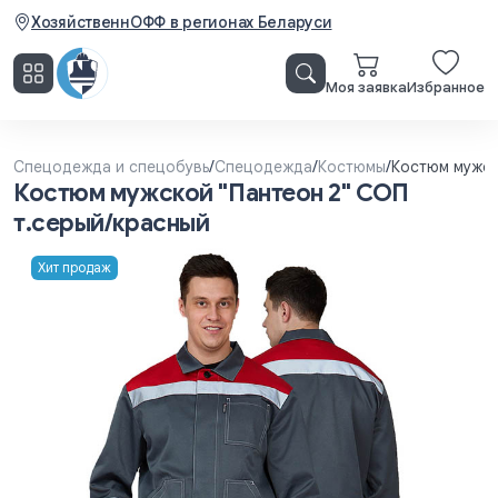
ХозяйственнОФФ в регионах Беларуси
Моя заявка
Избранное
Спецодежда и спецобувь
/
Спецодежда
/
Костюмы
/
Костюм мужск
Костюм мужской "Пантеон 2" СОП
т.серый/красный
Хит продаж