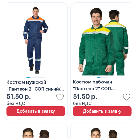
Костюм рабочий
Костюм мужской
"Пантеон 2" СОП
"Пантеон 2" СОП синий/
51.50 р.
51.50 р.
зеленый/желтый
оранжевый
без НДС
без НДС
Добавить в заявку
Добавить в заявку