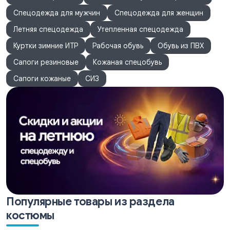
регулируются фастексами.
Спецодежда для мужчин
Спецодежда для женщин
Карманы: боковые и нагрудный. По низу штанин настрочены
СОП.
Летняя спецодежда
Утепленная спецодежда
Сигнальные элементы: СОП 50 мм.
Куртки зимние ИТР
Рабочая обувь
Обувь из ПВХ
Сапоги резиновые
Кожаная спецобувь
Сапоги кожаные
СИЗ
Популярные товары из раздела
костюмы