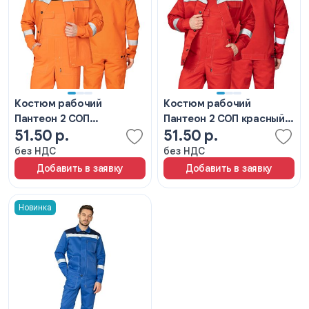
Костюм рабочий
Костюм рабочий
Пантеон 2 СОП
Пантеон 2 СОП красный/
51.50 р.
51.50 р.
оранжевый/темно-синий
черный
без НДС
без НДС
Добавить в заявку
Добавить в заявку
Новинка