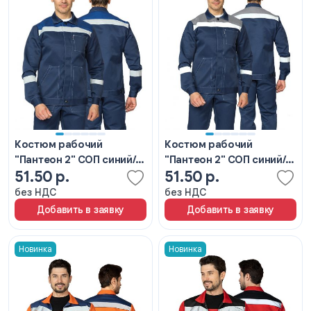
Костюм рабочий
Костюм рабочий
"Пантеон 2" СОП синий/
"Пантеон 2" СОП синий/
51.50 р.
51.50 р.
василёк
серый
без НДС
без НДС
Добавить в заявку
Добавить в заявку
Новинка
Новинка