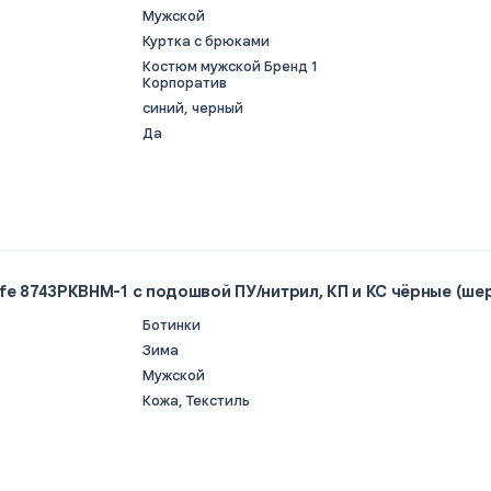
Мужской
Куртка с брюками
Костюм мужской Бренд 1
Корпоратив
синий, черный
Да
fe 8743РКВНМ-1 c подошвой ПУ/нитрил, КП и КС чёрные (ше
Ботинки
Зима
Мужской
Кожа, Текстиль