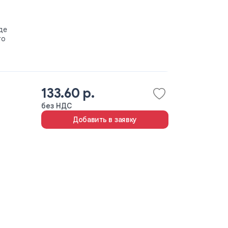
де
го
133.60 р.
без НДС
Добавить в заявку