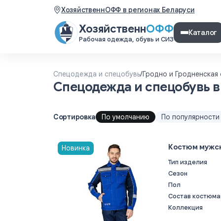
ХозяйственнОФФ в регионах Беларуси
Хозяйственн
ОФФ
Каталог
Рабочая одежда, обувь и СИЗ
Спецодежда и спецобувь
/
Гродно и Гродненская 
Спецодежда и спецобувь в
Сортировка
По умолчанию
По популярности
Костюм мужск
Новинка
Тип изделия
Сезон
Пол
Состав костюма
Коллекция