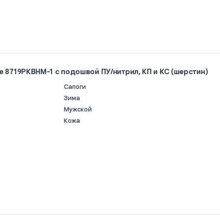
e 8719РКВНМ-1 c подошвой ПУ/нитрил, КП и КС (шерстин)
Сапоги
Зима
Мужской
Кожа