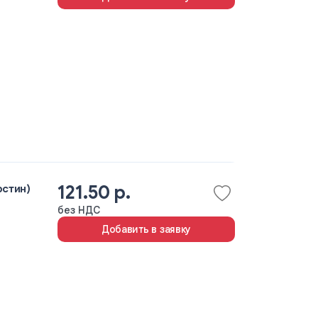
121.50 р.
рстин)
без НДС
Добавить в заявку