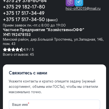
+375 29 378-60-84
+375 29 182-17-80
hoz-off2015@mail.ru
+375 17 517-34-49
+375 17 517-34-50
(факс)
Прием заявок пн.-пт.с 8:00 до 19:00
Частное Предприятие "ХозяйственнОФФ"
УНП 192478153
Минский район, дер.Большой Тростенец, ул.Западная, 14Б,
пом. 43
4.9 /
5
Всего отзывов:
45
Свяжитесь с нами
Укажите контакты и кратко опишите задачу (нужный
ассортимент, объемы или ГОСТы), чтобы мы ответили
максимально точно.
*
Ваше имя