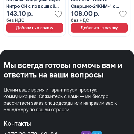
Нитро СН с подошвой
Сварщик-24КНМ-1 с
143.10 р.
108.00 р.
ПУ/нитрил с КП чёрные
подошвой ПУ/нитрил и
КП чёрные (шерстин)
без НДС
без НДС
Добавить в заявку
Добавить в заявку
Мы всегда готовы помочь вам и
ответить на ваши вопросы
Ценим ваше время и гарантируем простую
коммуникацию. Свяжитесь с нами — мы быстро
рассчитаем заказ спецодежды или направим вас к
менеджеру по вашей отрасли.
Контакты