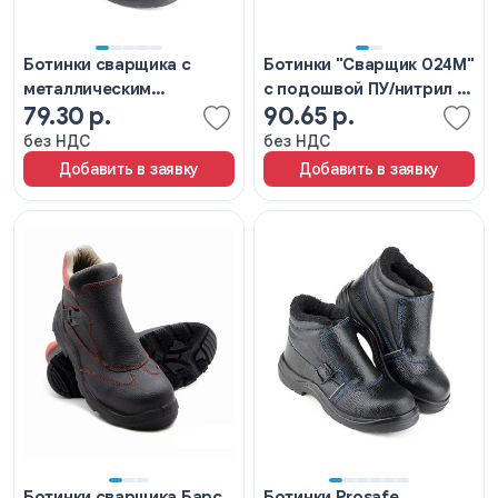
Ботинки сварщика с
Ботинки "Сварщик 024М"
металлическим
с подошвой ПУ/нитрил и
79.30 р.
90.65 р.
подноском
МП чёрные
(искусственный мех)
без НДС
без НДС
Добавить в заявку
Добавить в заявку
Ботинки сварщика Барс
Ботинки Prosafe