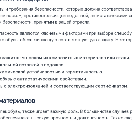
ы и требования безопасности, которые должна соответствоват
ым носком, противоскользящей подошвой, антистатическими св
м безопасности, принятым в вашей отрасли.
опасность являются ключевыми факторами при выборе спецобув
ите обувь, обеспечивающую соответствующую защиту. Некотор
с защитным носком из композитных материалов или стали.
окольной вставкой в подошве.
 химической устойчивостью и герметичностью.
 обувь с антистатическими свойствами.
вь с электроизоляцией и соответствующим сертификатом.
 материалов
спецобувь, также играет важную роль. В большинстве случаев 
е обеспечивают высокую прочность и долговечность. Также сл