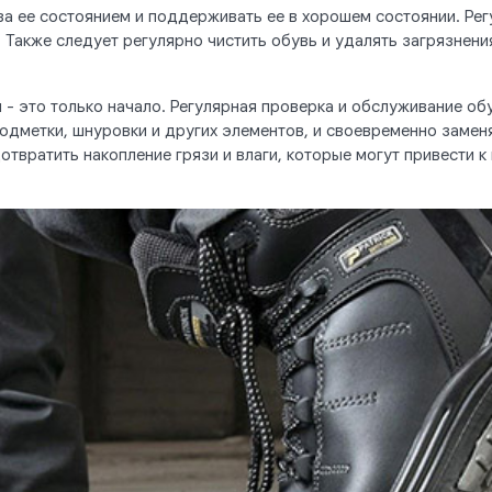
а ее состоянием и поддерживать ее в хорошем состоянии. Рег
 Также следует регулярно чистить обувь и удалять загрязнения
 - это только начало. Регулярная проверка и обслуживание об
одметки, шнуровки и других элементов, и своевременно заменя
отвратить накопление грязи и влаги, которые могут привести