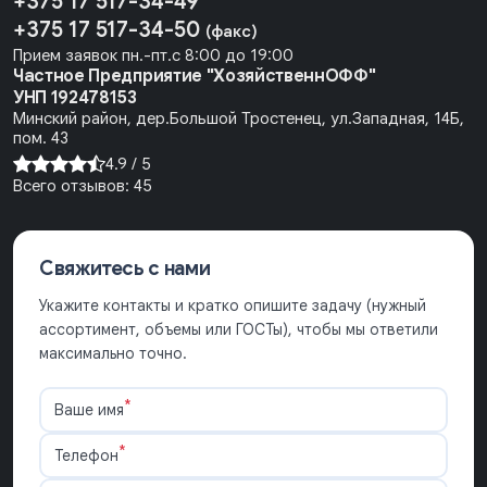
+375 17 517-34-49
+375 17 517-34-50
(факс)
Прием заявок пн.-пт.с 8:00 до 19:00
Частное Предприятие "ХозяйственнОФФ"
УНП 192478153
Минский район, дер.Большой Тростенец, ул.Западная, 14Б,
пом. 43
4.9 /
5
Всего отзывов:
45
Свяжитесь с нами
Укажите контакты и кратко опишите задачу (нужный
ассортимент, объемы или ГОСТы), чтобы мы ответили
максимально точно.
*
Ваше имя
*
Телефон