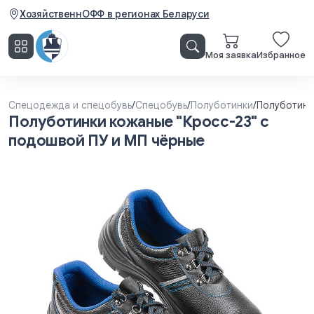
ХозяйственнОФФ в регионах Беларуси
Моя заявка
Избранное
Спецодежда и спецобувь
/
Спецобувь
/
Полуботинки
/
Полуботинк
Полуботинки кожаные "Кросс-23" с
подошвой ПУ и МП чёрные