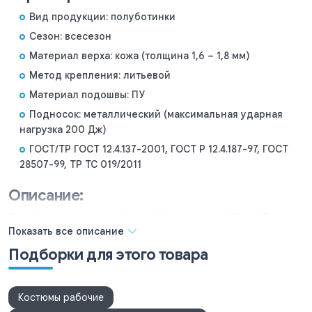
Вид продукции: полуботинки
Сезон: всесезон
Материал верха: кожа (толщина 1,6 – 1,8 мм)
Метод крепления: литьевой
Материал подошвы: ПУ
Подносок: металлический (максимальная ударная
нагрузка 200 Дж)
ГОСТ/ТР ГОСТ 12.4.137-2001, ГОСТ Р 12.4.187-97, ГОСТ
28507-99, ТР ТС 019/2011
Описание:
Полуботинки кожаные "Кросс-23" с подошвой ПУ и МП
эффективно защищают ноги работника от механических
Показать все описание
воздействий, а также общепроизводственных загрязнений.
Подборки для этого товара
Особенности модели:
мягкий кант для дополнительной поддержки и
Костюмы рабочие
защиты ног;