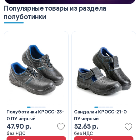
быстрое высыхание при намокании, снижает трение.
Популярные товары из раздела
Высота: 10 см.
полуботинки
Верх: кожа (толщина 1,6 – 1,8 мм).
Подносок: металлический (максимальная ударная нагрузка
200 Дж).
Подошва: ПУ. Метод крепления подошвы: литьевой.
Подклад: 3D Air-mesh.
Полуботинки КРОСС-23-
Сандалии КРОСС-21-0
0 ПУ чёрный
ПУ чёрный
47.90 р.
52.65 р.
без НДС
без НДС