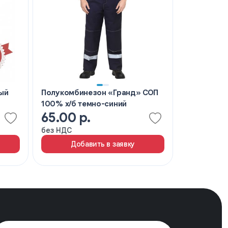
ый
Полукомбинезон «Гранд» СОП
Полукомби
100% х/б темно-синий
рабочий E
65.00 р.
78.60 р
без НДС
без НДС
Добавить в заявку
Доб