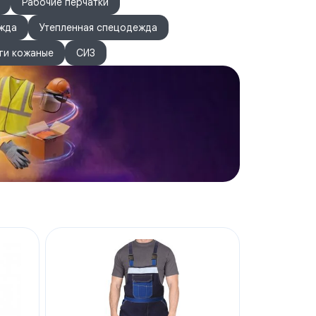
ый задний двойной карман — верхний разделён
Рабочие перчатки
жда
Утепленная спецодежда
 прочность соединений деталей брюк за счёт
ия.
ги кожаные
СИЗ