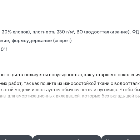
 20% хлопок), плотность 230 г/м², ВО (водоотталкивание), 
ание, формоудержание (аппрет)
2011
ого цвета пользуется популярностью, как у старшего поколения,
ных работ, так как пошита из износостойкой ткани с водоотта
в этой модели используется обычная петля и пуговица. Чтобы 
маны для амортизационных вкладышей, которые без вкладышей в
 двойной отделочной строчкой и закрепками на входах в карма
а
кой гульфик на молнию, шлёвками для ремня. Отлётные наколенн
ную. Объём по линии талии регулируется эластичной лентой в п