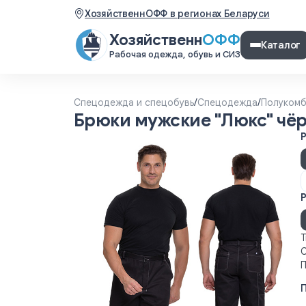
ХозяйственнОФФ в регионах Беларуси
Хозяйственн
ОФФ
Каталог
Рабочая одежда, обувь и СИЗ
Спецодежда и спецобувь
/
Спецодежда
/
Полукомб
Брюки мужские "Люкс" чё
Р
Т
С
П