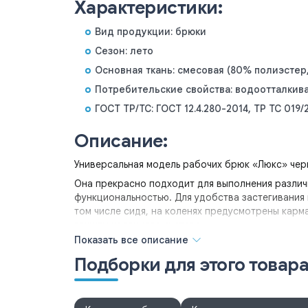
Характеристики:
Вид продукции: брюки
Сезон: лето
Основная ткань: смесовая (80% полиэстер,
Потребительские свойства: водоотталкив
ГОСТ ТР/ТС: ГОСТ 12.4.280-2014, ТР ТС 019/
Описание:
Универсальная модель рабочих брюк «Люкс» черн
Она прекрасно подходит для выполнения различ
функциональностью. Для удобства застегивания 
том числе сидя, на коленях предусмотрены кар
защиты коленного сустава.
Показать все описание
В местах соединения элементов модель оснащена
изделия.
Подборки для этого товар
Брюки
: прямого силуэта, с центральной застёж
вход наколенника фиксируется на ленту контакт