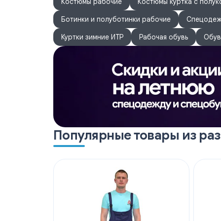
Карманы
Костюмы рабочие
: передние карманы с наклонным входо
Костюмы куртка с полу
строчкой на два, на правом боковом шве карман
Ботинки и полуботинки рабочие
Спецодеж
Усилительные элементы
: в области колен уси
двойных отделочных строчек, вход в карманы ог
Куртки зимние ИТР
Рабочая обувь
Обув
Популярные товары из ра