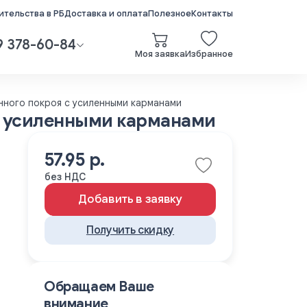
тельства в РБ
Доставка и оплата
Полезное
Контакты
9 378-60-84
Моя заявка
Избранное
нного покроя с усиленными карманами
с усиленными карманами
57.95 р.
без НДС
Добавить в заявку
Получить скидку
Обращаем Ваше
внимание