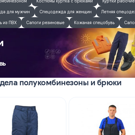
м, правый задний карман с застёжкой на контактную ленту; лев
комбинезоном
Костюмы куртка с брюками
Куртки рабочие
ы для инструментов.
да для мужчин
Спецодежда для женщин
Летняя спецоде
лительные накладки в виде накладных карманов. Дополнительная
раничен закрепками, что позволяет увеличить срок службы издел
ь из ПВХ
Сапоги резиновые
Кожаная спецобувь
Сапо
здела полукомбинезоны и брюки