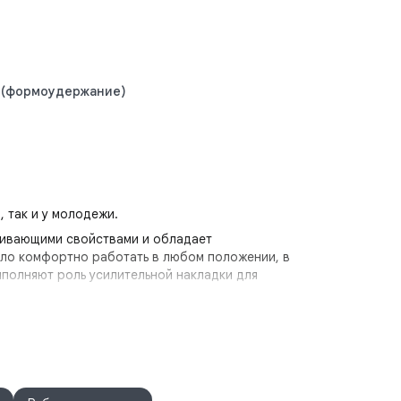
ФД (формоудержание)
 так и у молодежи.
лкивающими свойствами и обладает
было комфортно работать в любом положении, в
ыполняют роль усилительной накладки для
ны, это позволяет продлить срок использования
ики с карманами для амортизационных накладок,
оясе по боковым швам.