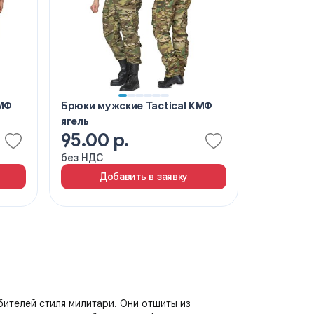
КМФ
Брюки мужские Tactical КМФ
ягель
95.00 р.
без НДС
Добавить в заявку
бителей стиля милитари. Они отшиты из