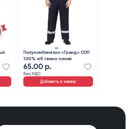
ый
Полукомбинезон «Гранд» СОП
Полукомби
100% х/б темно-синий
рабочий E
65.00 р.
78.60 р
без НДС
без НДС
Добавить в заявку
Доб