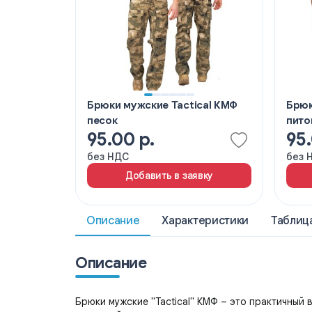
Брюки мужские Tactical КМФ
Брюк
песок
пито
95.00 р.
95.
без НДС
без 
Добавить в заявку
Описание
Характеристики
Таблиц
Описание
Брюки мужские "Tactical" КМФ – это практичный