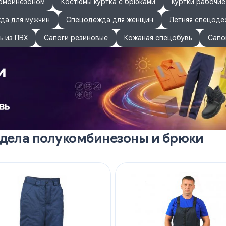
комбинезоном
Костюмы куртка с брюками
Куртки рабочие
да для мужчин
Спецодежда для женщин
Летняя спецоде
ь из ПВХ
Сапоги резиновые
Кожаная спецобувь
Сапо
здела полукомбинезоны и брюки