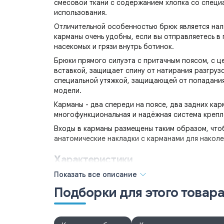
смесовой ткани с содержанием хлопка со специ
использования.
Отличительной особенностью брюк является нали
карманы очень удобны, если вы отправляетесь в
насекомых и грязи внутрь ботинок.
Брюки прямого силуэта с притачным поясом, с ц
вставкой, защищает спину от натирания разгруз
специальной утяжкой, защищающей от попадания
модели.
Карманы - два спереди на поясе, два задних кар
многофункциональная и надёжная система крепле
Входы в карманы размещены таким образом, что
анатомические накладки с карманами для наколе
Характеристики
Показать все описание
Состав основной ткани
: смесовая (80% полиэс
ГОСТ, ТР/ТС
Подборки для этого товар
: ГОСТ 12.4.280-2014, ТР ТС 019/2011