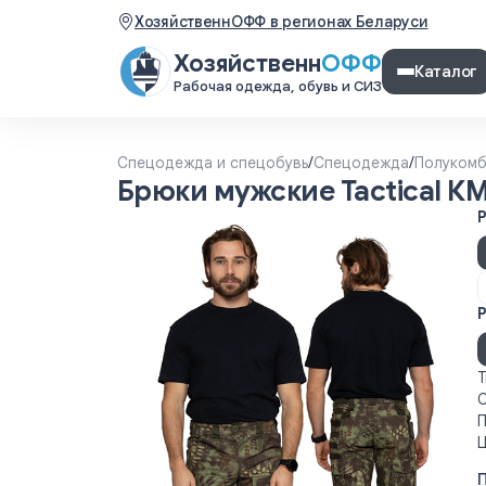
ХозяйственнОФФ в регионах Беларуси
Хозяйственн
ОФФ
Каталог
Рабочая одежда, обувь и СИЗ
Спецодежда и спецобувь
/
Спецодежда
/
Полукомб
Брюки мужские Tactical К
Р
Т
С
П
Ц