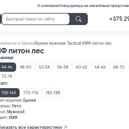
О компании
Спецодежда на заказ
Наши представи
+375 2
инезоны и брюки
/
Брюки мужские Tactical КМФ питон лес
МФ питон лес
Размер:
44-46
48-50
52-54
56-58
60-62
64-66
68-70
72-74
ост:
158-164
170-176
182-188
ип изделия:
Брюки
езон:
Лето
ол:
Мужской
вет:
КМФ
Показать все характеристики