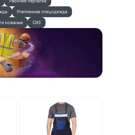
Рабочие перчатки
жда
Утепленная спецодежда
ги кожаные
СИЗ