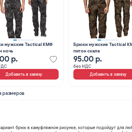
и мужские Tactical КМФ
Брюки мужские Tactical 
н ночь
питон скала
00 р.
95.00 р.
НДС
без НДС
Добавить в заявку
Добавить в заявку
а размеров
 вариант брюк в камуфляжном рисунке, которые подойдут для лю