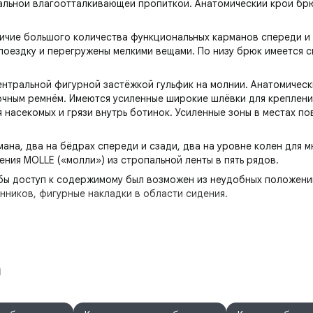
альной влагоотталкивающей пропиткой. Анатомический крой бр
чие большого количества функциональных карманов спереди и с
 поездку и перегружены мелкими вещами. По низу брюк имеется 
ентральной фигурной застёжкой гульфик на молнии. Анатомичес
очным ремнём. Имеются усиленные широкие шлёвки для креплени
 насекомых и грязи внутрь ботинок. Усиленные зоны в местах п
мана, два на бёдрах спереди и сзади, два на уровне колен для 
ния MOLLE («молли») из стропальной ленты в пять рядов.
бы доступ к содержимому был возможен из неудобных положений
нников, фигурные накладки в области сидения.
тер, 20% хлопок), плотность 200 г/м², ВО (водоотталкивание)
а