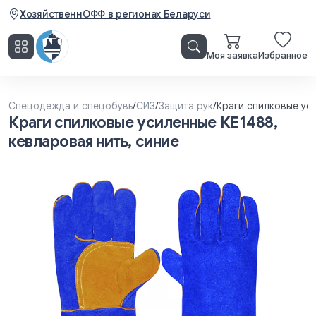
ХозяйственнОФФ в регионах Беларуси
Моя заявка
Избранное
Спецодежда и спецобувь
/
СИЗ
/
Защита рук
/
Краги спилковые уси
Краги спилковые усиленные КЕ1488,
кевларовая нить, синие