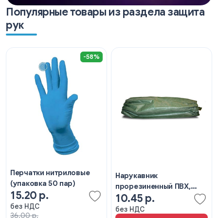
Популярные товары из раздела защита
рук
-58%
Перчатки нитриловые
Нарукавник
(упаковка 50 пар)
прорезиненный ПВХ,
15.20 р.
10.45 р.
КЩС
без НДС
без НДС
36.00 р.