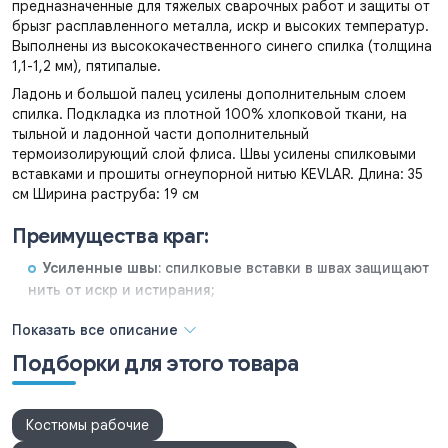
предназначенные для тяжелых сварочных работ и защиты от
брызг расплавленного металла, искр и высоких температур.
Выполнены из высококачественного синего спилка (толщина
1,1-1,2 мм), пятипалые.
Ладонь и большой палец усилены дополнительным слоем
спилка. Подкладка из плотной 100% хлопковой ткани, на
тыльной и ладонной части дополнительный
термоизолирующий слой флиса. Швы усилены спилковыми
вставками и прошиты огнеупорной нитью KEVLAR. Длина: 35
см Ширина раструба: 19 см
Преимущества краг:
Усиленные швы
: спилковые вставки в швах защищают
нить от искр и истирания;
Термоизоляция
: плотная подкладка позволяет
Показать все описание
работать с разогретыми деталями без риска ожога;
Подборки для этого товара
Износостойкость
: двойной слой спилка в зонах
наибольшего трения.
Костюмы рабочие